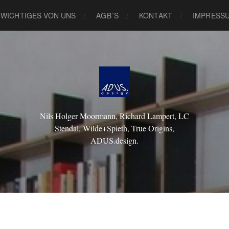
 WICHTIGES VON UNS
AGB´S
KONTAKT
IMPRESS
Nils Holger Moormann, Richard Lampert, LC
Stendal, Wilde+Spieth, True Origins,
ADUS.design.