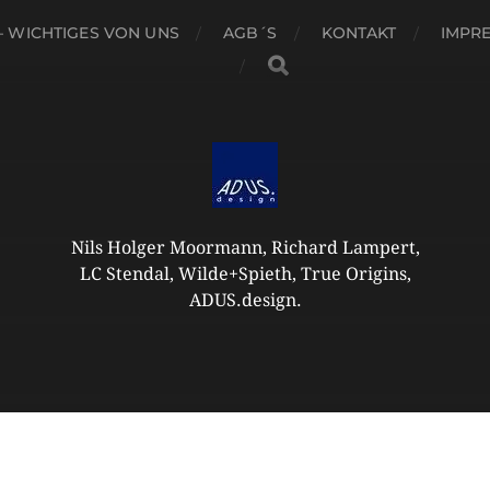
– WICHTIGES VON UNS
AGB´S
KONTAKT
IMPR
Nils Holger Moormann, Richard Lampert,
LC Stendal, Wilde+Spieth, True Origins,
ADUS.design.