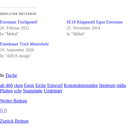
Eiermann Tischgestell
SE18 Klappstuhl Egon Eiermann
26. Februar 2022
25. November 2014
In "Möbel"
In "Möbel"
Eisenhauer Tisch Massivholz
10. September 2020
In "ADUS.design"
In
Tische
ab 466
cken
Egon
Eiche
Entwurf
Konstruktionsidee
linoleum
milla
Platten
schr
Spanplatte
Umleimer
Weiter
Beitrag
Zurück
Beitrag