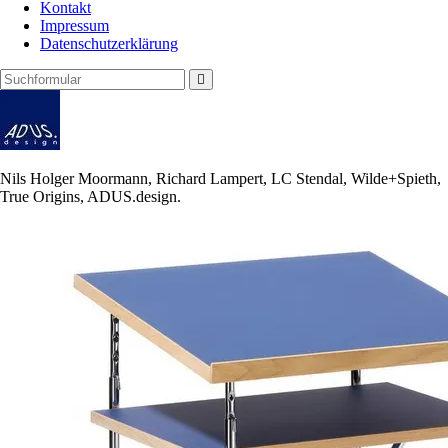
Kontakt
Impressum
Datenschutzerklärung
Search
ADUS.design
Berlin
Klassische
Möbel
Regale
Nils Holger Moormann, Richard Lampert, LC Stendal, Wilde+Spieth,
Stühle
True Origins, ADUS.design.
Tische